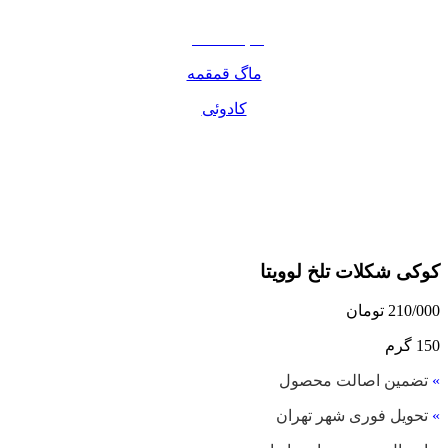
مواد غذایی
صبحانه دسر
ماگ قمقمه
کادوئی
کوکی شکلات تلخ لوویتا
210/000
تومان
150 گرم
»
تضمین اصالت محصول
»
تحویل فوری شهر تهران