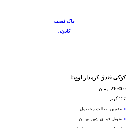
مواد غذایی
صبحانه دسر
ماگ قمقمه
کادوئی
کوکی فندق کرمدار لوویتا
210/000
تومان
127 گرم
»
تضمین اصالت محصول
»
تحویل فوری شهر تهران