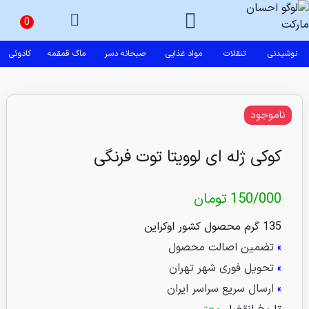
نوشیدنی
تنقلات
مواد غذایی
صبحانه دسر
ماگ قمقمه
کادوئی
ناموجود
کوکی ژله ای لوویتا توت فرنگی
150/000
تومان
135 گرم محصول کشور اوکراین
»
تضمین اصالت محصول
»
تحویل فوری شهر تهران
»
ارسال سریع سراسر ایران