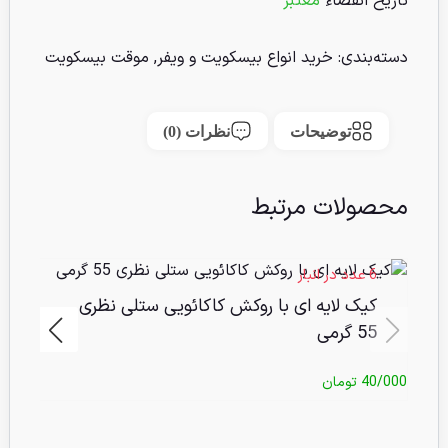
تاریخ انقضاء
معتبر
دسته‌بندی:
خرید انواع بیسکویت و ویفر
,
موقت بیسکویت
توضیحات
نظرات (0)
محصولات مرتبط
6 عدد در انبار
کیک لایه ای با روکش کاکائویی ستلی نظری
55 گرمی
/000
40/000
تومان