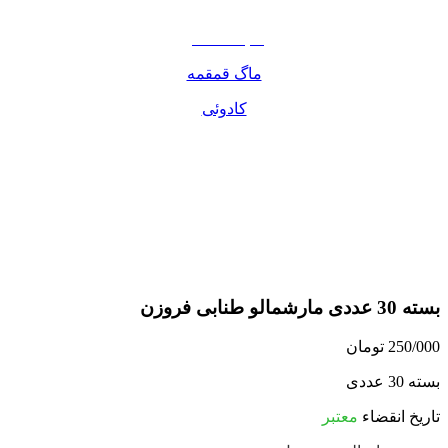
مواد غذایی
صبحانه دسر
ماگ قمقمه
کادوئی
بسته 30 عددی مارشمالو طنابی فروزن
250/000
تومان
بسته 30 عددی
تاریخ انقضاء
معتبر