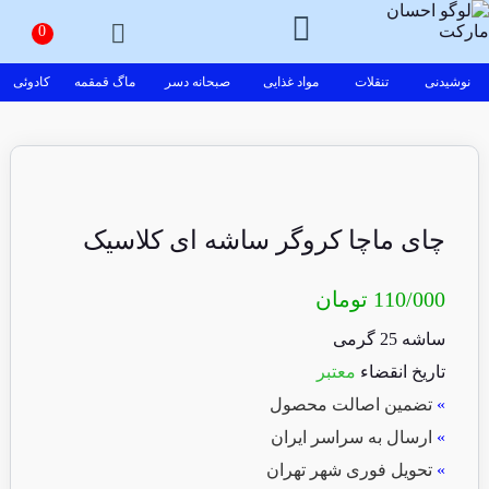
نوشیدنی
تنقلات
مواد غذایی
صبحانه دسر
ماگ قمقمه
کادوئی
چای ماچا کروگر ساشه ای کلاسیک
110/000
تومان
ساشه 25 گرمی
تاریخ انقضاء
معتبر
»
تضمین اصالت محصول
»
ارسال به سراسر ایران
»
تحویل فوری شهر تهران