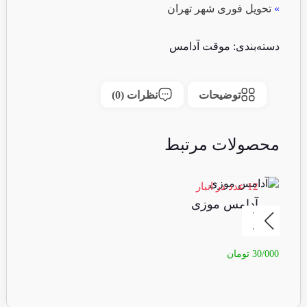
»
تحویل فوری شهر تهران
دسته‌بندی:
موقت آدامس
توضیحات
نظرات (0)
محصولات مرتبط
12 عدد در انبار
6 عدد در انبا
آدامس موزی
آ
30/000
تومان
15/000