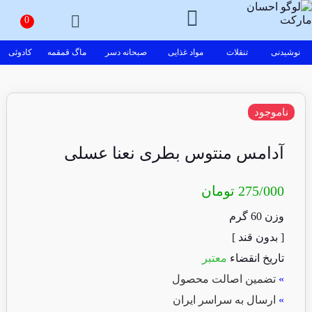
نوشیدنی
تنقلات
مواد غذایی
صبحانه دسر
ماگ قمقمه
کادوئی
ناموجود
آدامس منتوس بطری نعنا عسلی
275/000
تومان
وزن 60 گرم
[ بدون قند ]
تاریخ انقضاء
معتبر
»
تضمین اصالت محصول
»
ارسال به سراسر ایران