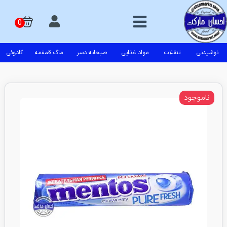
نوشیدنی
تنقلات
مواد غذایی
صبحانه دسر
ماگ قمقمه
کادوئی
ناموجود