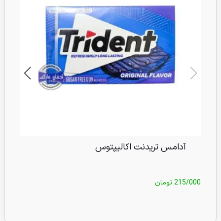
آدامس تریدنت اکالیپتوس
215/000
تومان
/000