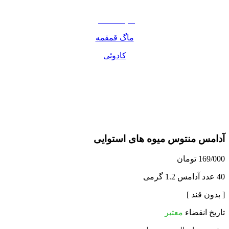
مواد غذایی
صبحانه دسر
ماگ قمقمه
کادوئی
آدامس منتوس میوه های استوایی
169/000
تومان
40 عدد آدامس 1.2 گرمی
[ بدون قند ]
تاریخ انقضاء
معتبر