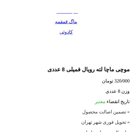
مواد غذایی
صبحانه دسر
ماگ قمقمه
کادوئی
موچی ماچا لته رویال فمیلی 8 عددی
320/000
تومان
وزن 8 عددی
تاریخ انقضاء
معتبر
»
تضمین اصالت محصول
»
تحویل فوری شهر تهران