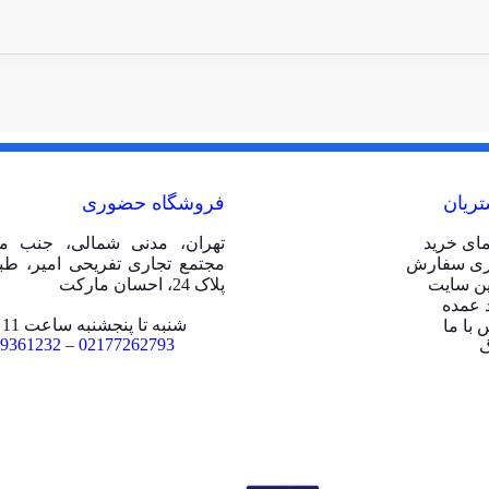
ریان
فروشگاه حضوری
مای خرید
تهران، مدنی شمالی، جنب مت
ری سفارش
ین سایت
پلاک 24، احسان مارکت
 عمده
شنبه تا پنجشنبه ساعت 11 الی 20
 با ما
9361232
–
02177262793
گ