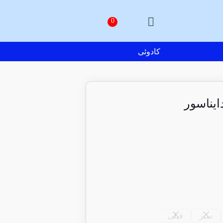
کادوئی
یناسور
سبز
فیلی