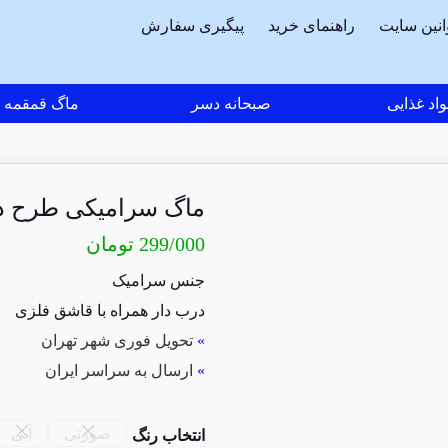
انین سایت
راهنمای خرید
پیگیری سفارش
اد غذایی
صبحانه دسر
ماگ قمقمه
ماگ سرامیکی طرح دا
299/000
تومان
جنس سرامیک
درب دار همراه با قاشق فلزی
»
تحویل فوری شهر تهران
»
ارسال به سراسر ایران
صورتی
آبی
انتخاب رنگ