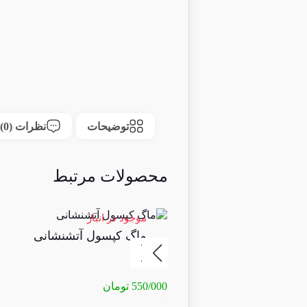
توضیحات
نظرات (0)
محصولات مرتبط
موجود در انبار
ماگ کپسول آتشنشانی
550/000
تومان