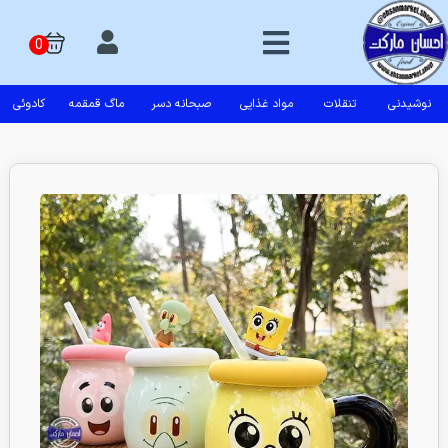
نوشیدنی
تنقلات
مواد غذایی
صبحانه دسر
ماگ قمقمه
کادوئی