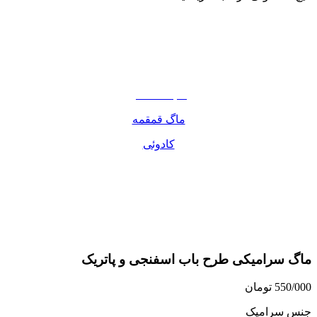
نوشیدنی
تنقلات
مواد غذایی
صبحانه دسر
ماگ قمقمه
کادوئی
ماگ سرامیکی طرح باب اسفنجی و پاتریک
550/000
تومان
جنس سرامیک