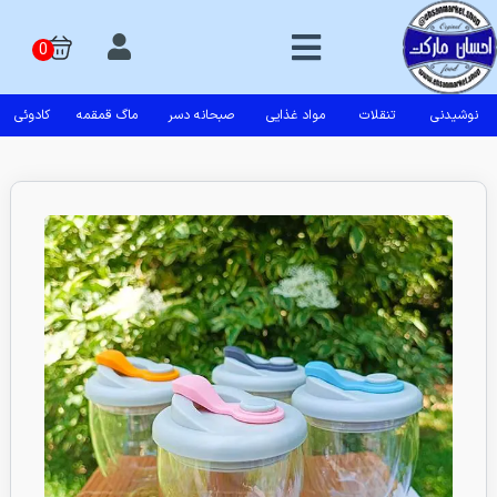
نوشیدنی
تنقلات
مواد غذایی
صبحانه دسر
ماگ قمقمه
کادوئی