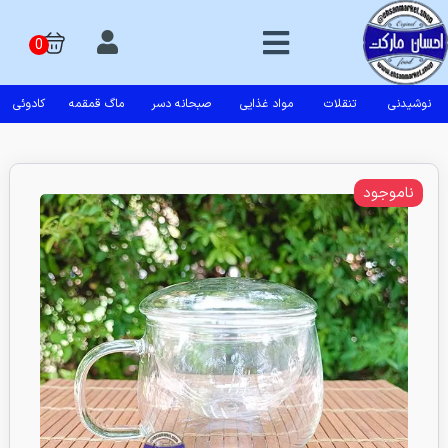
نوشیدنی
تنقلات
مواد غذایی
صبحانه دسر
ماگ قمقمه
کادوئی
ناموجود