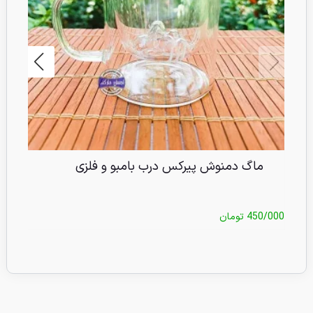
ماگ دمنوش پیرکس درب بامبو و فلزی
450/000
تومان
/000