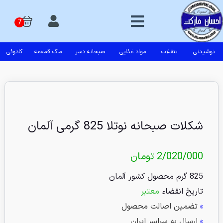
نوشیدنی
تنقلات
مواد غذایی
صبحانه دسر
ماگ قمقمه
کادوئی
شکلات صبحانه نوتلا 825 گرمی آلمان
2/020/000
تومان
825 گرم محصول کشور آلمان
تاریخ انقضاء
معتبر
»
تضمین اصالت محصول
»
ارسال به سراسر ایران