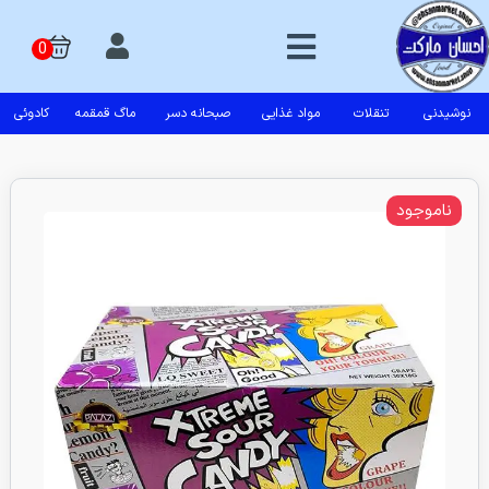
نوشیدنی
تنقلات
مواد غذایی
صبحانه دسر
ماگ قمقمه
کادوئی
ناموجود