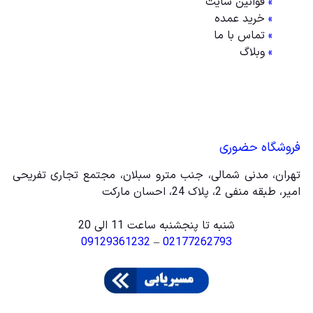
»
قوانین سایت
»
خرید عمده
»
تماس با ما
»
وبلاگ
فروشگاه حضوری
تهران، مدنی شمالی، جنب مترو سبلان، مجتمع تجاری تفریحی
امیر، طبقه منفی 2، پلاک 24، احسان مارکت
شنبه تا پنجشنبه ساعت 11 الی 20
09129361232
–
02177262793