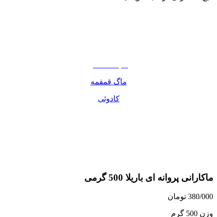
نوشیدنی
تنقلات
مواد غذایی
صبحانه دسر
ماگ قمقمه
کادوئی
ماکارانی پروانه ای باریلا 500 گرمی
380/000
تومان
وزن 500 گرم