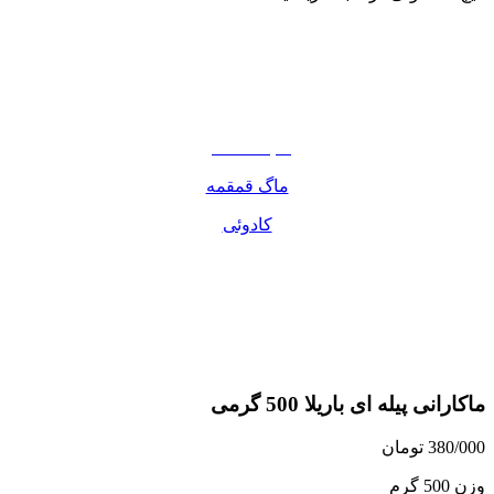
نوشیدنی
تنقلات
مواد غذایی
صبحانه دسر
ماگ قمقمه
کادوئی
ماکارانی پیله ای باریلا 500 گرمی
380/000
تومان
وزن 500 گرم