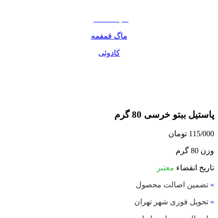
مواد غذایی
صبحانه دسر
ماگ قمقمه
کادوئی
پاستیل ببتو خرسی 80 گرم
115/000
تومان
وزن 80 گرم
تاریخ انقضاء
معتبر
»
تضمین اصالت محصول
»
تحویل فوری شهر تهران