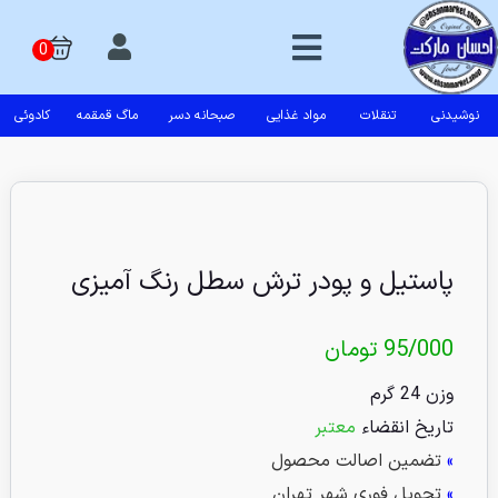
نوشیدنی
تنقلات
مواد غذایی
صبحانه دسر
ماگ قمقمه
کادوئی
پاستیل و پودر ترش سطل رنگ آمیزی
95/000
تومان
وزن 24 گرم
تاریخ انقضاء
معتبر
»
تضمین اصالت محصول
»
تحویل فوری شهر تهران