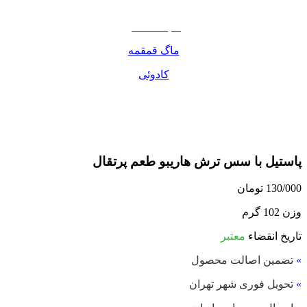
مواد غذایی
صبحانه دسر
ماگ قمقمه
کادوئی
پاستیل با سس ترش هاریبو طعم پرتقال
130/000
تومان
وزن 102 گرم
تاریخ انقضاء
معتبر
»
تضمین اصالت محصول
»
تحویل فوری شهر تهران