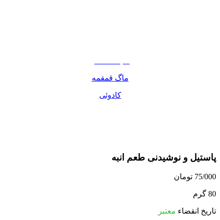
نوشیدنی
تنقلات
مواد غذایی
صبحانه دسر
ماگ قمقمه
کادوئی
پاستیل و نوشیدنی طعم انبه
75/000
تومان
80 گرم
تاریخ انقضاء
معتبر