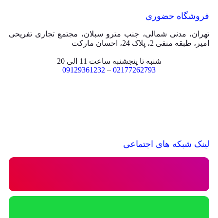
فروشگاه حضوری
تهران، مدنی شمالی، جنب مترو سبلان، مجتمع تجاری تفریحی
امیر، طبقه منفی 2، پلاک 24، احسان مارکت
شنبه تا پنجشنبه ساعت 11 الی 20
09129361232
–
02177262793
لینک شبکه های اجتماعی