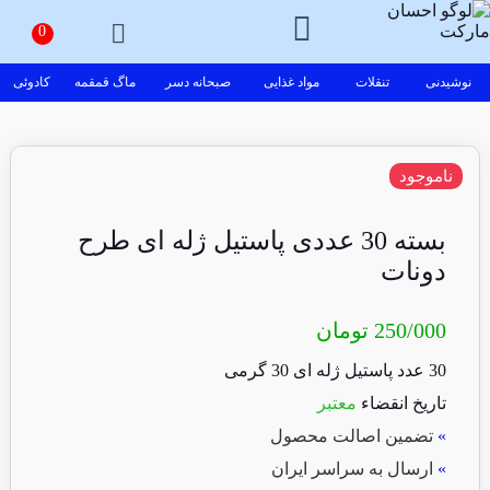
نوشیدنی
تنقلات
مواد غذایی
صبحانه دسر
ماگ قمقمه
کادوئی
ناموجود
بسته 30 عددی پاستیل ژله ای طرح
دونات
250/000
تومان
30 عدد پاستیل ژله ای 30 گرمی
تاریخ انقضاء
معتبر
»
تضمین اصالت محصول
»
ارسال به سراسر ایران