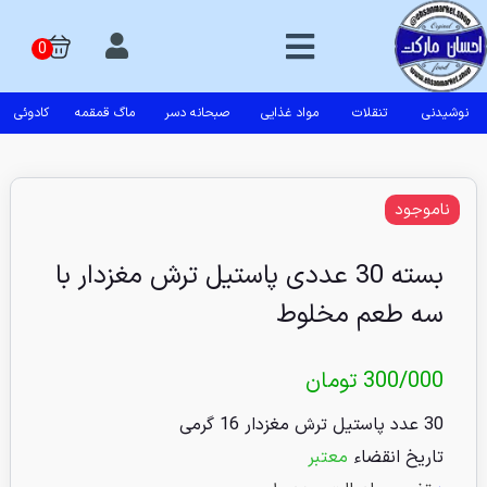
نوشیدنی
تنقلات
مواد غذایی
صبحانه دسر
ماگ قمقمه
کادوئی
ناموجود
بسته 30 عددی پاستیل ترش مغزدار با
سه طعم مخلوط
300/000
تومان
30 عدد پاستیل ترش مغزدار 16 گرمی
تاریخ انقضاء
معتبر