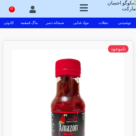
نوشیدنی
تنقلات
مواد غذایی
صبحانه دسر
ماگ قمقمه
کادوئی
ناموجود