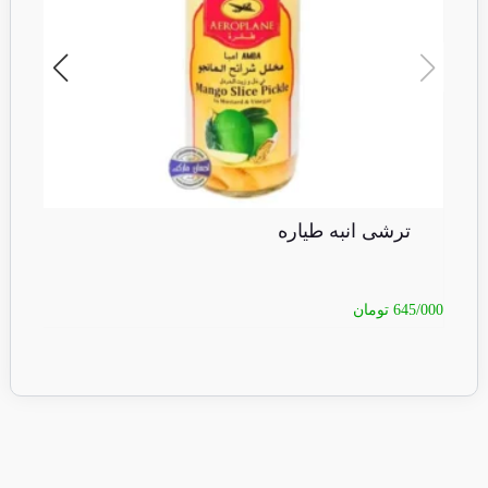
ترشی انبه طیاره
645/000
تومان
0/000