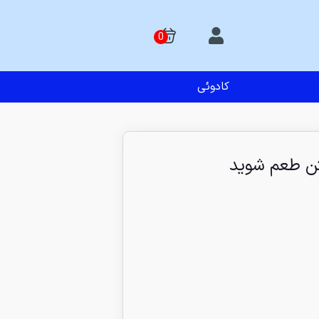
کادوئی
تن طعم شوید