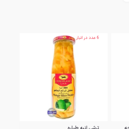
6 عدد در انبار
ه
ترشی انبه طیاره