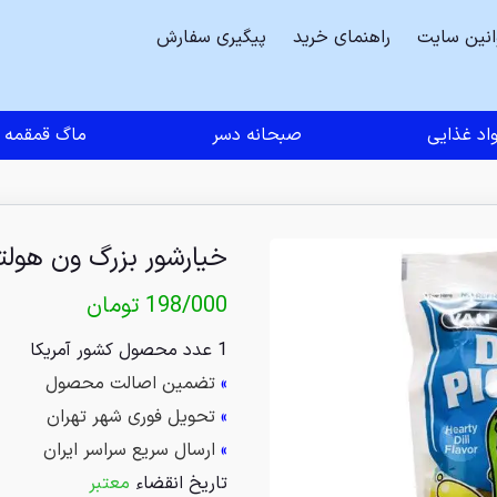
انین سایت
راهنمای خرید
پیگیری سفارش
اد غذایی
صبحانه دسر
ماگ قمقمه
خیارشور بزرگ ون هول
198/000
تومان
1 عدد محصول کشور آمریکا
»
تضمین اصالت محصول
»
تحویل فوری شهر تهران
»
ارسال سریع سراسر ایران
تاریخ انقضاء
معتبر