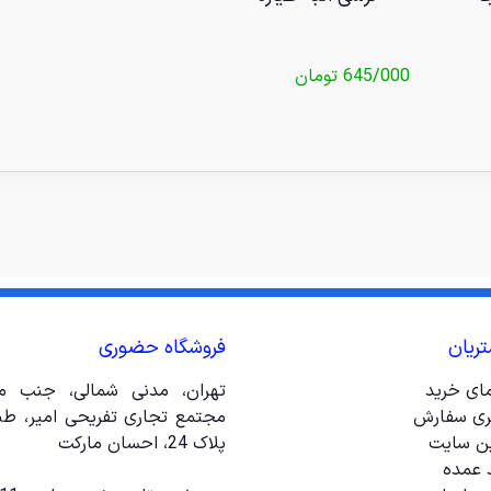
645/000
تومان
ریان
فروشگاه حضوری
مای خرید
تهران، مدنی شمالی، جنب مت
ری سفارش
ین سایت
پلاک 24، احسان مارکت
 عمده