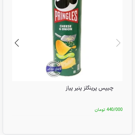
چیپس پرینگلز پنیر پیاز
440/000
تومان
/000