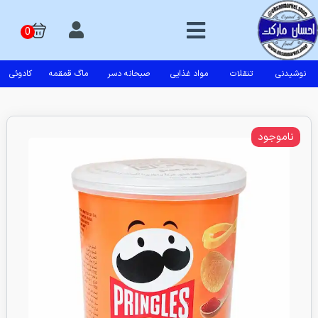
نوشیدنی
تنقلات
مواد غذایی
صبحانه دسر
ماگ قمقمه
کادوئی
ناموجود