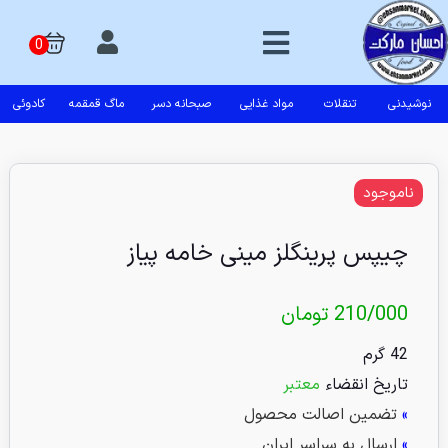
نوشیدنی
تنقلات
مواد غذایی
صبحانه دسر
ماگ قمقمه
کادوئی
ناموجود
چیپس پرینگلز مینی خامه پیاز
210/000
تومان
42 گرم
تاریخ انقضاء
معتبر
»
تضمین اصالت محصول
»
ارسال به سراسر ایران