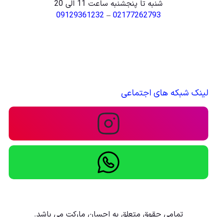
شنبه تا پنجشنبه ساعت 11 الی 20
09129361232
–
02177262793
لینک شبکه های اجتماعی
تمامی حقوق متعلق به احسان مارکت می باشد.