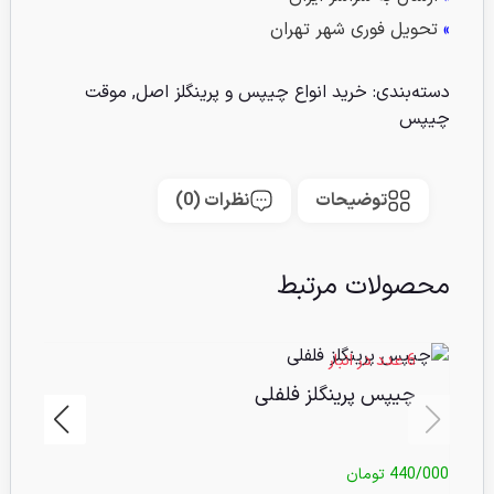
»
تحویل فوری شهر تهران
دسته‌بندی:
خرید انواع چیپس و پرینگلز اصل
,
موقت
چیپس
توضیحات
نظرات (0)
محصولات مرتبط
6 عدد در انبار
چیپس پرینگلز فلفلی
440/000
تومان
/000