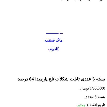
نوشیدنی
تنقلات
مواد غذایی
صبحانه دسر
ماگ قمقمه
کادوئی
بسته 6 عددی تابلت شکلات تلخ پارمیدا 84 درصد
1/560/000
تومان
بسته 6 عددی
تاریخ انقضاء
معتبر