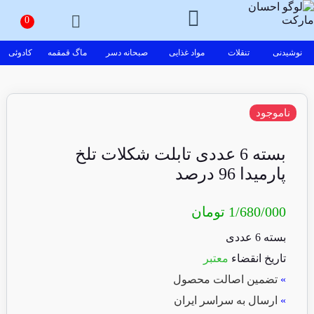
نوشیدنی
تنقلات
مواد غذایی
صبحانه دسر
ماگ قمقمه
کادوئی
ناموجود
بسته 6 عددی تابلت شکلات تلخ
پارمیدا 96 درصد
1/680/000
تومان
بسته 6 عددی
تاریخ انقضاء
معتبر
»
تضمین اصالت محصول
»
ارسال به سراسر ایران