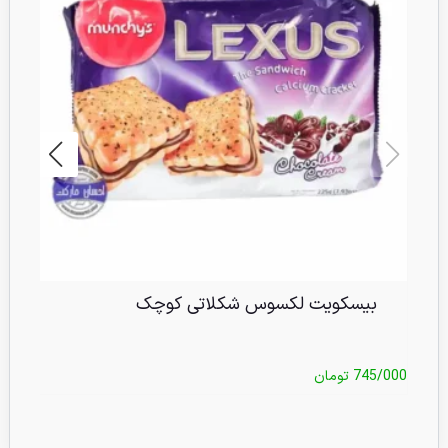
بیسکویت لکسوس شکلاتی کوچک
745/000
تومان
/000