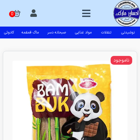
نوشیدنی
تنقلات
مواد غذایی
صبحانه دسر
ماگ قمقمه
کادوئی
ناموجود