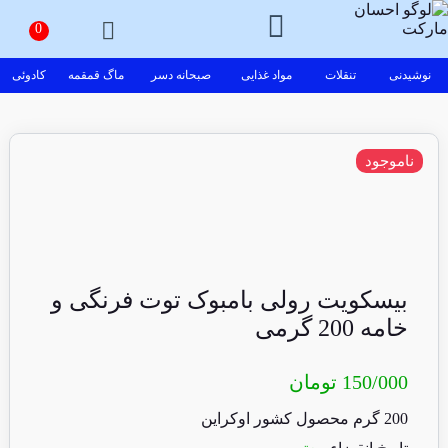
نوشیدنی
تنقلات
مواد غذایی
صبحانه دسر
ماگ قمقمه
کادوئی
ناموجود
بیسکویت رولی بامبوک توت فرنگی و
خامه 200 گرمی
150/000
تومان
200 گرم محصول کشور اوکراین