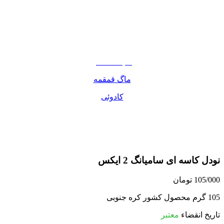
نوشیدنی
تنقلات
مواد غذایی
صبحانه دسر
ماگ قمقمه
کادوئی
نودل کاسه ای سامیانگ 2 ایکس
105/000
تومان
105 گرم محصول کشور کره جنوبی
تاریخ انقضاء
معتبر