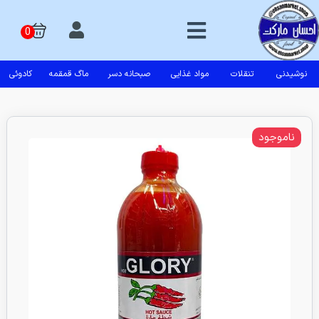
نوشیدنی
تنقلات
مواد غذایی
صبحانه دسر
ماگ قمقمه
کادوئی
ناموجود