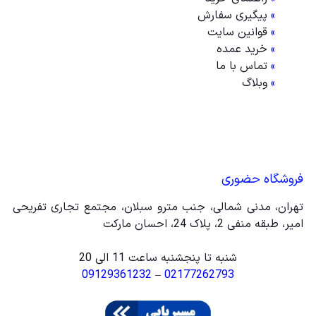
»
پیگیری سفارش
»
قوانین سایت
»
خرید عمده
»
تماس با ما
»
وبلاگ
فروشگاه حضوری
تهران، مدنی شمالی، جنب مترو سبلان، مجتمع تجاری تفریحی
امیر، طبقه منفی 2، پلاک 24، احسان مارکت
شنبه تا پنجشنبه ساعت 11 الی 20
09129361232
–
02177262793