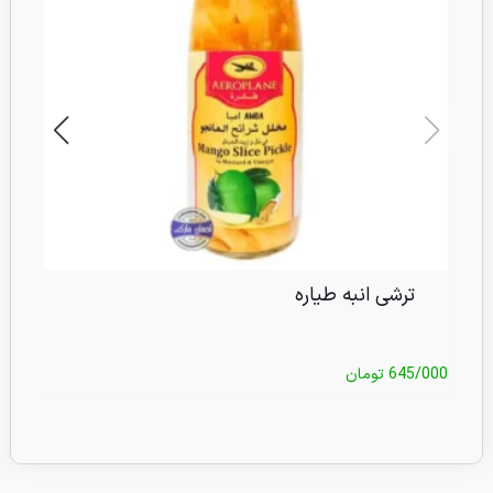
ترشی انبه طیاره
645/000
تومان
/000