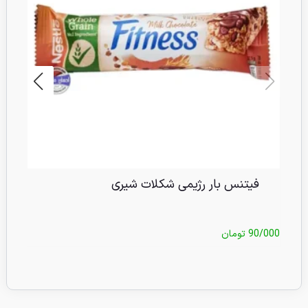
فیتنس بار رژیمی شکلات شیری
90/000
تومان
/000