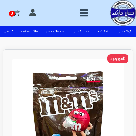
نوشیدنی
تنقلات
مواد غذایی
صبحانه دسر
ماگ قمقمه
کادوئی
ناموجود