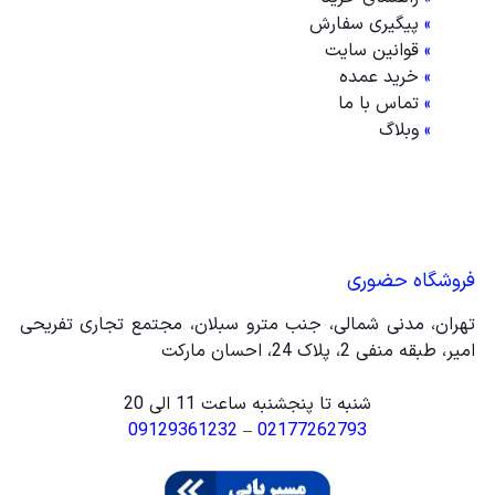
»
پیگیری سفارش
»
قوانین سایت
»
خرید عمده
»
تماس با ما
»
وبلاگ
فروشگاه حضوری
تهران، مدنی شمالی، جنب مترو سبلان، مجتمع تجاری تفریحی
امیر، طبقه منفی 2، پلاک 24، احسان مارکت
شنبه تا پنجشنبه ساعت 11 الی 20
09129361232
–
02177262793