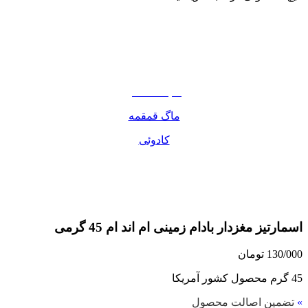
نوشیدنی
تنقلات
مواد غذایی
صبحانه دسر
ماگ قمقمه
کادوئی
اسمارتیز مغزدار بادام زمینی ام اند ام 45 گرمی
130/000
تومان
45 گرم محصول کشور آمریکا
»
تضمین اصالت محصول