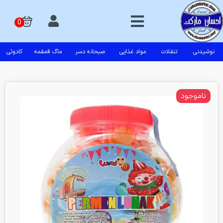
نوشیدنی
تنقلات
مواد غذایی
صبحانه دسر
ماگ قمقمه
کادوئی
ناموجود