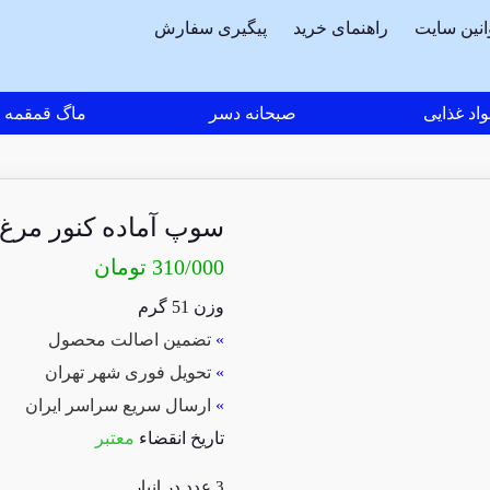
انین سایت
راهنمای خرید
پیگیری سفارش
اد غذایی
صبحانه دسر
ماگ قمقمه
سوپ آماده کنور مرغ با و
310/000
تومان
وزن 51 گرم
»
تضمین اصالت محصول
»
تحویل فوری شهر تهران
»
ارسال سریع سراسر ایران
تاریخ انقضاء
معتبر
3 عدد در انبار