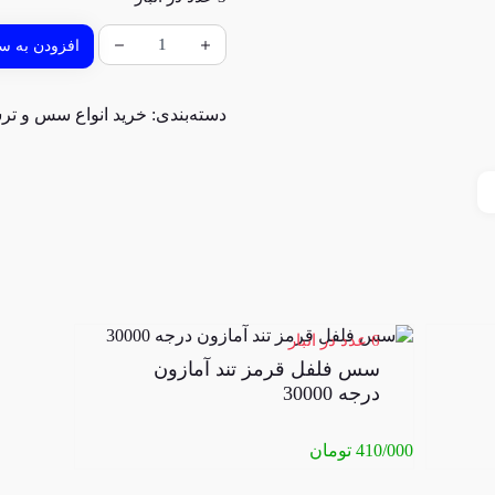
افزودن به سب
دسته‌بندی:
خرید انواع سس و ت
6 عدد در انبار
سس فلفل قرمز تند آمازون
درجه 30000
410/000
تومان