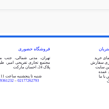
ریان
فروشگاه حضوری
مای خرید
تهران، مدنی شمالی، جنب مت
ری سفارش
ین سایت
پلاک 24، احسان مارکت
 عمده
شنبه تا پنجشنبه ساعت 11 الی 20
 با ما
9361232
–
02177262793
گ