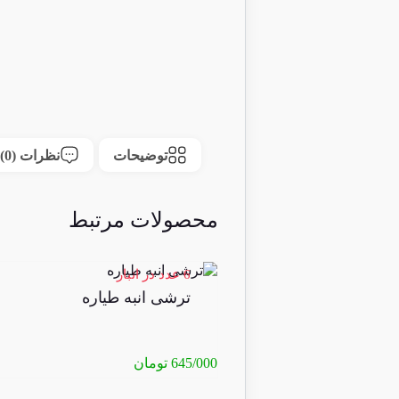
توضیحات
نظرات (0)
محصولات مرتبط
6 عدد در انبار
ترشی انبه طیاره
645/000
تومان