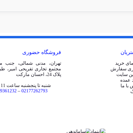
ریان
فروشگاه حضوری
مای خرید
تهران، مدنی شمالی، جنب مت
ری سفارش
ین سایت
پلاک 24، احسان مارکت
 عمده
شنبه تا پنجشنبه ساعت 11 الی 20
 با ما
9361232
–
02177262793
گ