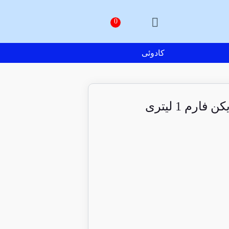
کادوئی
رم 1 لیتری