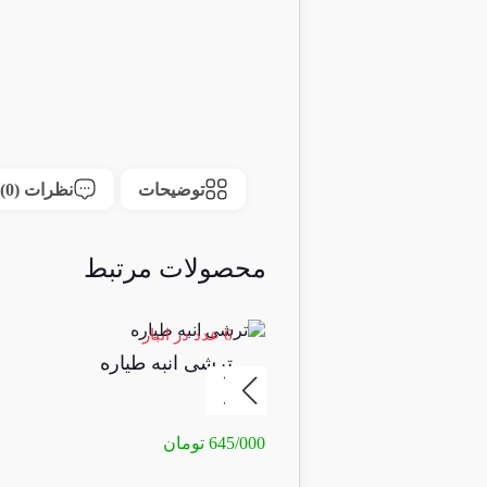
توضیحات
نظرات (0)
محصولات مرتبط
6 عدد در انبار
ترشی انبه طیاره
645/000
تومان