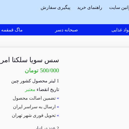
انین سایت
راهنمای خرید
پیگیری سفارش
اد غذایی
صبحانه دسر
ماگ قمقمه
سس سویا سلکتا امریکن فا
500/000
تومان
1 لیتر محصول کشور چین
تاریخ انقضاء
معتبر
»
تضمین اصالت محصول
»
ارسال به سراسر ایران
»
تحویل فوری شهر تهران
2 عدد در انبار