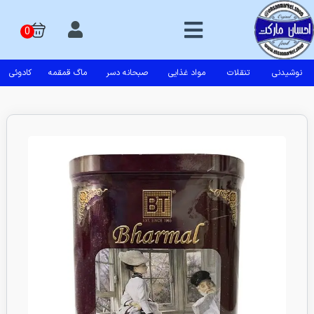
نوشیدنی
تنقلات
مواد غذایی
صبحانه دسر
ماگ قمقمه
کادوئی