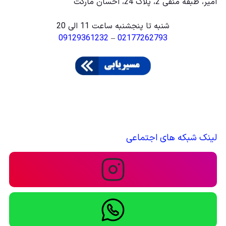
امیر، طبقه منفی 2، پلاک 24، احسان مارکت
شنبه تا پنجشنبه ساعت 11 الی 20
09129361232
–
02177262793
لینک شبکه های اجتماعی