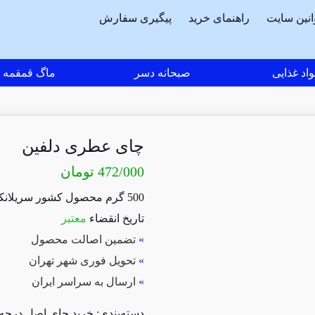
انین سایت
راهنمای خرید
پیگیری سفارش
اد غذایی
صبحانه دسر
ماگ قمقمه
چای عطری دلفین
472/000
تومان
500 گرم محصول کشور سریلانکا
تاریخ انقضاء
معتبر
»
تضمین اصالت محصول
»
تحویل فوری شهر تهران
»
ارسال به سراسر ایران
دسته‌بندی:
خرید چای اصل درجه