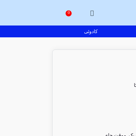
کادوئی
 یک
,
موقت چای