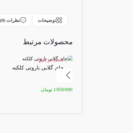
توضیحات
نظرات (0)
محصولات مرتبط
6 عدد در انبار
چای گلابی باروتی کلکته
1/050/000
تومان