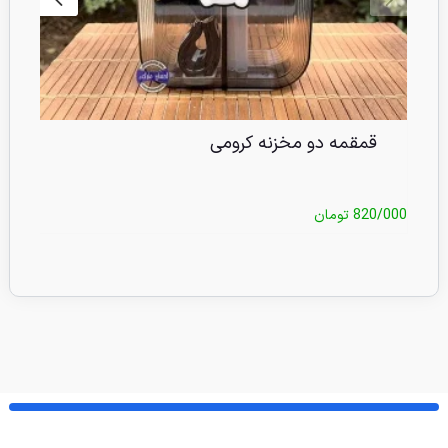
قمقمه دو مخزنه کرومی
820/000
تومان
/000