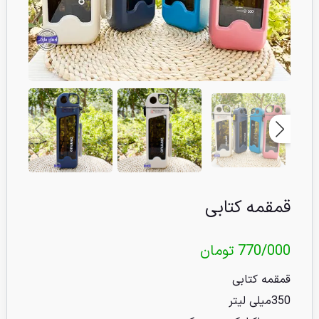
قمقمه کتابی
770/000
تومان
قمقمه کتابی
350میلی لیتر