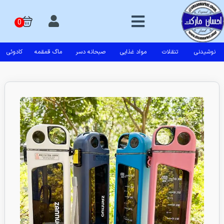
نوشیدنی
تنقلات
مواد غذایی
صبحانه دسر
ماگ قمقمه
کادوئی