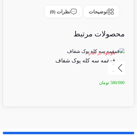
توضیحات
نظرات (0)
محصولات مرتبط
موجود در انبار
مو
قمقمه سه کله پوک شفاف
ق
580/000
تومان
70/000