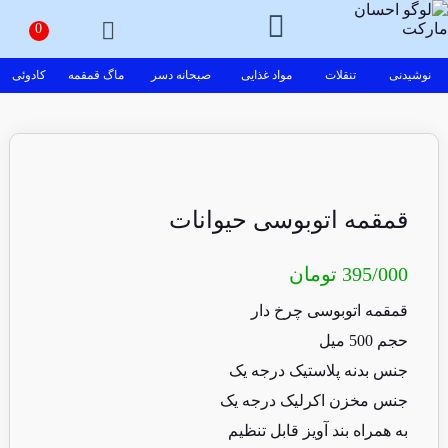
نوشیدنی
تنقلات
مواد غذایی
صبحانه دسر
ماگ قمقمه
کادوئی
قمقمه اتوبوسی حیوانات
395/000
تومان
قمقمه اتوبوسی چرخ دار
حجم 500 میل
جنس بدنه پلاستیک درجه یک
جنس مخزن اکرلیک درجه یک
به همراه بند آویز قابل تنظیم