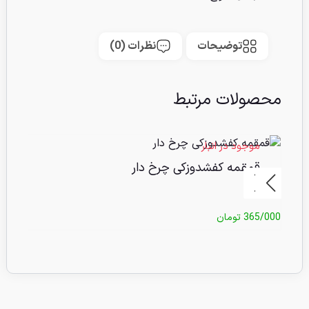
توضیحات
نظرات (0)
محصولات مرتبط
موجود در انبار
مو
قمقمه کفشدوزکی چرخ دار
ق
365/000
تومان
0/000