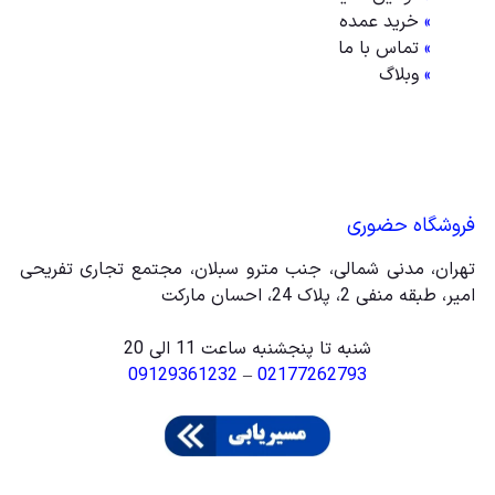
»
خرید عمده
»
تماس با ما
»
وبلاگ
فروشگاه حضوری
تهران، مدنی شمالی، جنب مترو سبلان، مجتمع تجاری تفریحی
امیر، طبقه منفی 2، پلاک 24، احسان مارکت
شنبه تا پنجشنبه ساعت 11 الی 20
09129361232
–
02177262793