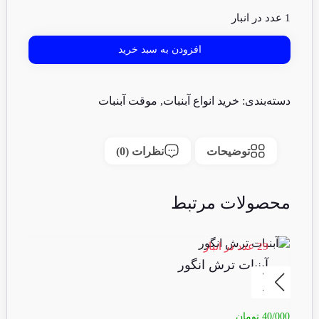
1 عدد در انبار
افزودن به سبد خرید
دسته‌بندی:
خرید انواع آبنبات
,
موقت آبنبات
توضیحات
نظرات (0)
محصولات مرتبط
29 عدد در انبار
16 عدد 
آبنبات ترش انگور
آ
40/000
تومان
40/000