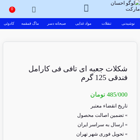
نوشیدنی
تنقلات
مواد غذایی
صبحانه دسر
ماگ قمقمه
کادوئی
شکلات جعبه ای تافی فی کارامل
فندقی 125 گرم
485/000
تومان
تاریخ انقضاء معتبر
» تضمین اصالت محصول
» ارسال به سراسر ایران
» تحویل فوری شهر تهران