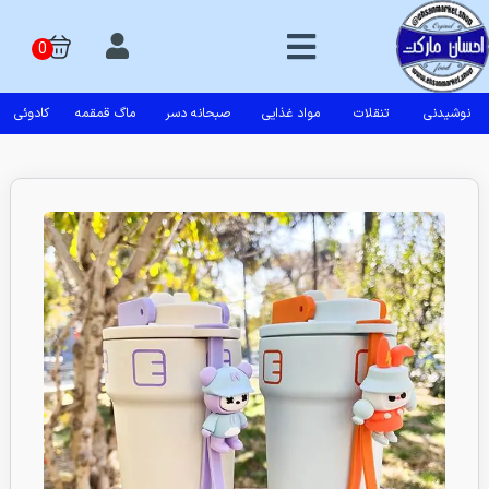
نوشیدنی
تنقلات
مواد غذایی
صبحانه دسر
ماگ قمقمه
کادوئی