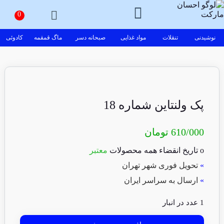
نوشیدنی
تنقلات
مواد غذایی
صبحانه دسر
ماگ قمقمه
کادوئی
پک ولنتاین شماره 18
610/000
تومان
ο تاریخ انقضاء همه محصولات
معتبر
»
تحویل فوری شهر تهران
»
ارسال به سراسر ایران
1 عدد در انبار