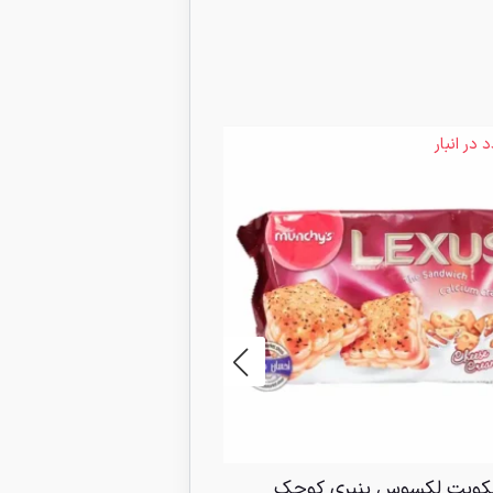
6 عدد در انبار
کویت لکسوس پنیری کوچک
کیک لایه ای با روکش ک