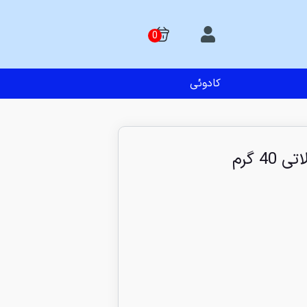
کادوئی
4 گرم