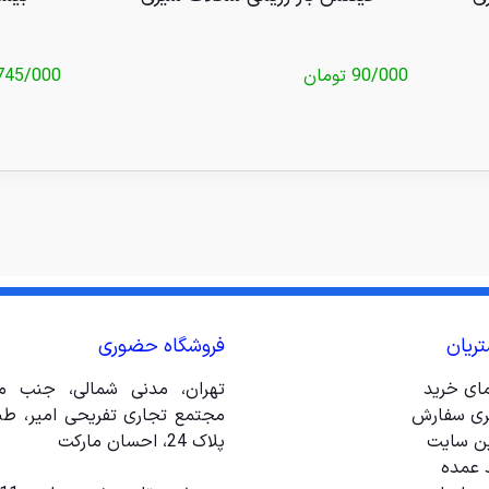
90/000
تومان
745/000
ریان
فروشگاه حضوری
مای خرید
تهران، مدنی شمالی، جنب مت
ری سفارش
ین سایت
پلاک 24، احسان مارکت
 عمده