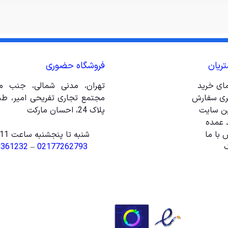
ریان
فروشگاه حضوری
مای خرید
تهران، مدنی شمالی، جنب مت
ری سفارش
ین سایت
پلاک 24، احسان مارکت
 عمده
 با ما
شنبه تا پنجشنبه ساعت 11 الی 20
گ
02177262793
–
9361232