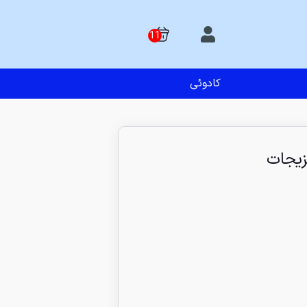
کادوئی
یجات