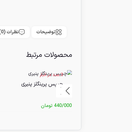
توضیحات
نظرات (0)
محصولات مرتبط
3 عدد در انبار
چیپس پرینگلز پنیری
440/000
تومان