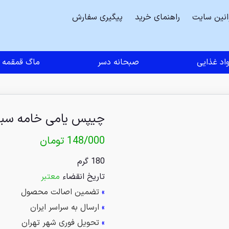
انین سایت
راهنمای خرید
پیگیری سفارش
اد غذایی
صبحانه دسر
ماگ قمقمه
چیپس یامی خامه سبز
148/000
تومان
180 گرم
تاریخ انقضاء
معتبر
»
تضمین اصالت محصول
»
ارسال به سراسر ایران
»
تحویل فوری شهر تهران