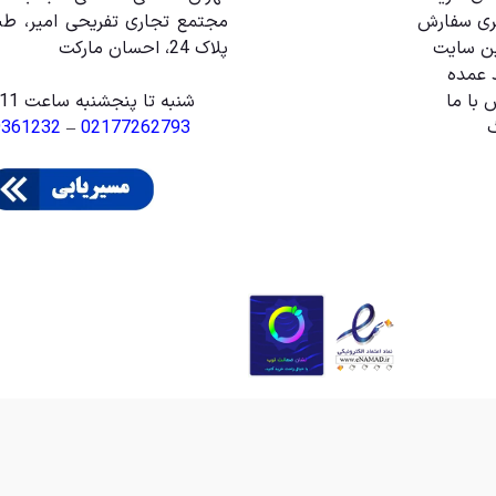
ری سفارش
ین سایت
پلاک 24، احسان مارکت
 عمده
 با ما
شنبه تا پنجشنبه ساعت 11 الی 20
گ
02177262793
–
9361232