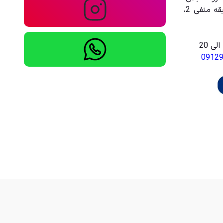
مجتمع تجاری تفریحی امیر، طبقه منفی 2،
0912